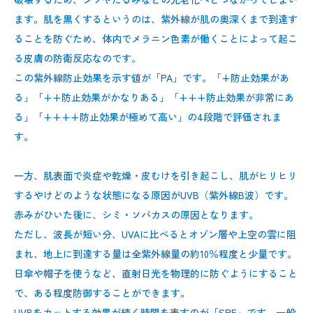
ます。肌を黒くするというのは、紫外線が肌の奥深くまで到達す
ることを防ぐため、体内でメラニン色素が働くことによって起こ
る皮膚の防衛反応なのです。
この紫外線防止効果を示す値が「PA」です。「+防止効果があ
る」「++防止効果がかなりある」「+++防止効果が非常にあ
る」「++++防止効果が極めて高い」の4段階で評価されま
す。
一方、肌表面で炎症や乾燥・皮むけを引き起こし、肌がヒリヒリ
するやけどのような状態になる原因がUVB（紫外線B波）です。
赤みがひいた後に、シミ・ソバカスの原因となります。
ただし、波長が短い分、UVAに比べるとオゾン層や上空の雲に阻
まれ、地上に到達する量は全紫外線量の約10％程度と少量です。
日傘や帽子を使うなど、直射日光を物理的に防ぐようにすること
で、ある程度防御することができます。
UVBをカットする効果が続く時間を表すのが「SPF」です。一般